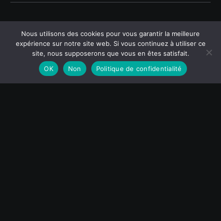
Nous utilisons des cookies pour vous garantir la meilleure
expérience sur notre site web. Si vous continuez à utiliser ce
site, nous supposerons que vous en êtes satisfait.
OK
Non
Politique de confidentialité
Par
Erick06
0
0
Nations (Demo)
World (Demo)
09 Oct:
Riviera Fishing
Own only what you can always carry with you: known
languages, known countries, known people. Let your