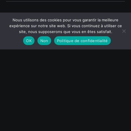
Nous utilisons des cookies pour vous garantir la meilleure
expérience sur notre site web. Si vous continuez à utiliser ce
site, nous supposerons que vous en êtes satisfait.
OK
Non
Politique de confidentialité
Par
Erick06
0
0
Nations (Demo)
World (Demo)
09 Oct:
Riviera Fishing
Own only what you can always carry with you: known
languages, known countries, known people. Let your