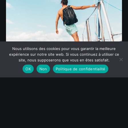
Nous utilisons des cookies pour vous garantir la meilleure
Par
Erick06
0
0
expérience sur notre site web. Si vous continuez à utiliser ce
River (Demo)
site, nous supposerons que vous en êtes satisfait.
OK
Non
Politique de confidentialité
03 Oct:
Simple Blog Post (Demo)
Lorem ipsum dolor sit ametcon sectetur adipisicing elit,
sed doiusmod tempor incidi labore et dolore. agna aliqua.
Ut enim ad mini veniam, quis nostrud
LIRE LA SUITE